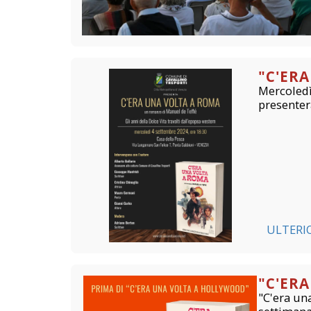
"C'ER
Mercoledì
presenterà
ULTERI
"C'ER
"C'era una